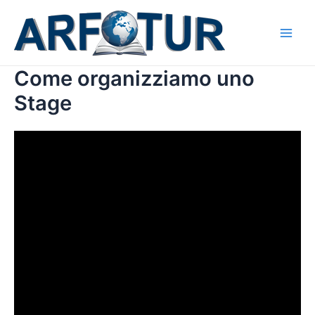
Vai
al
contenuto
Main
Men
Come organizziamo uno
Stage